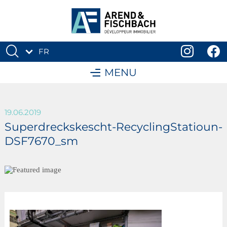
FR
DE
MENU
19.06.2019
Superdreckskescht-RecyclingStatioun-
DSF7670_sm