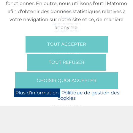
fonctionner. En outre, nous utilisons l’outil Matomo
VENTE
afin d’obtenir des données statistiques relatives à
Maisons
votre navigation sur notre site et ce, de manière
Appartements
anonyme.
Lotissements
Commerces
Bureaux
TOUT ACCEPTER
RÉFÉRENCES
SUR NOUS
TOUT REFUSER
Qui Sommes Nous?
Brochures/Vidéos
CHOISIR QUOI ACCEPTER
Presse
BOOKING
Plus d'information
Politique de gestion des
cookies
NEWS
PARTENAIRES
JOBS
PROTECTION DES DONNÉES
POLITIQUE DE GESTION DES COOKIES