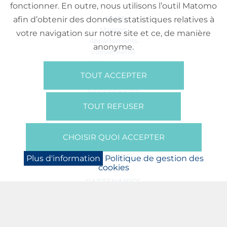
fonctionner. En outre, nous utilisons l’outil Matomo
VENTE
afin d’obtenir des données statistiques relatives à
Maisons
votre navigation sur notre site et ce, de manière
Appartements
anonyme.
Lotissements
Commerces
Bureaux
TOUT ACCEPTER
RÉFÉRENCES
SUR NOUS
TOUT REFUSER
Qui Sommes Nous?
Brochures/Vidéos
CHOISIR QUOI ACCEPTER
Presse
BOOKING
Plus d'information
Politique de gestion des
cookies
NEWS
PARTENAIRES
JOBS
PROTECTION DES DONNÉES
POLITIQUE DE GESTION DES COOKIES