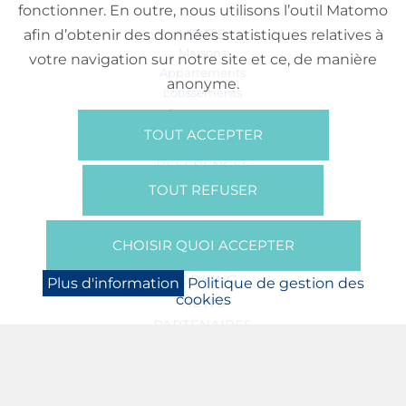
fonctionner. En outre, nous utilisons l’outil Matomo
VENTE
afin d’obtenir des données statistiques relatives à
Maisons
votre navigation sur notre site et ce, de manière
Appartements
anonyme.
Lotissements
Commerces
Bureaux
TOUT ACCEPTER
RÉFÉRENCES
SUR NOUS
TOUT REFUSER
Qui Sommes Nous?
Brochures/Vidéos
CHOISIR QUOI ACCEPTER
Presse
BOOKING
Plus d'information
Politique de gestion des
cookies
NEWS
PARTENAIRES
JOBS
PROTECTION DES DONNÉES
POLITIQUE DE GESTION DES COOKIES