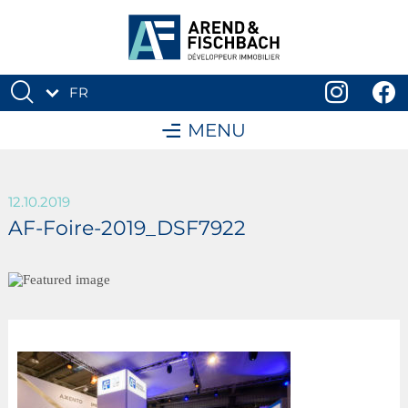
FR
DE
MENU
12.10.2019
AF-Foire-2019_DSF7922