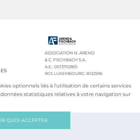
ASSOCIATION N. AREND
& C. FISCHBACH S.A.
A.E.: 00137028/0
IES
RCS LUXEMBOURG: B122596
TEL.: (+352) 32 75 76
es optionnels liés à l’utilisation de certains services
E-MAIL:
INFO@NA-CF.LU
données statistiques relatives à votre navigation sur
IR QUOI ACCEPTER