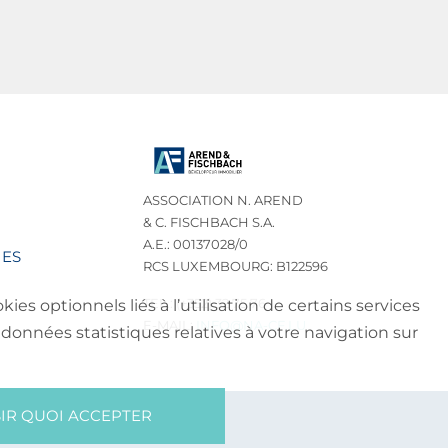
ASSOCIATION N. AREND
& C. FISCHBACH S.A.
A.E.: 00137028/0
IES
RCS LUXEMBOURG: B122596
TEL.: (+352) 32 75 76
es optionnels liés à l’utilisation de certains services
E-MAIL:
INFO@NA-CF.LU
données statistiques relatives à votre navigation sur
IR QUOI ACCEPTER