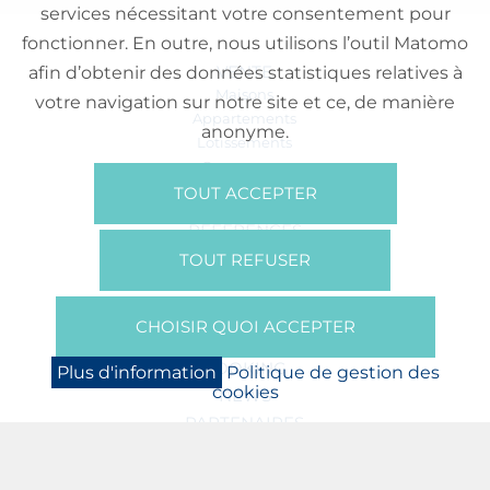
services nécessitant votre consentement pour
fonctionner. En outre, nous utilisons l’outil Matomo
VENTE
afin d’obtenir des données statistiques relatives à
Maisons
votre navigation sur notre site et ce, de manière
Appartements
anonyme.
Lotissements
Commerces
Bureaux
TOUT ACCEPTER
RÉFÉRENCES
SUR NOUS
TOUT REFUSER
Qui Sommes Nous?
Brochures/Vidéos
CHOISIR QUOI ACCEPTER
Presse
BOOKING
Plus d'information
Politique de gestion des
cookies
NEWS
PARTENAIRES
JOBS
PROTECTION DES DONNÉES