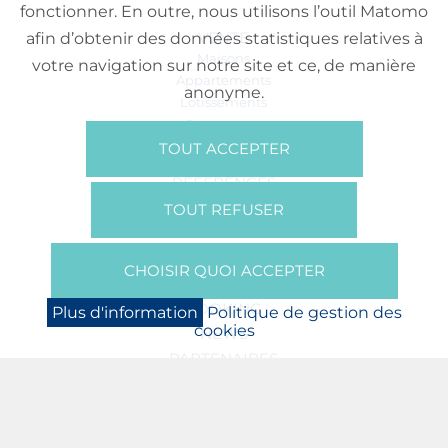
fonctionner. En outre, nous utilisons l’outil Matomo
VENTE
afin d’obtenir des données statistiques relatives à
Maisons
votre navigation sur notre site et ce, de manière
Appartements
anonyme.
Lotissements
Commerces
Bureaux
TOUT ACCEPTER
RÉFÉRENCES
SUR NOUS
TOUT REFUSER
Qui Sommes Nous?
Brochures/Vidéos
CHOISIR QUOI ACCEPTER
Presse
BOOKING
Plus d'information
Politique de gestion des
cookies
NEWS
PARTENAIRES
JOBS
PROTECTION DES DONNÉES
POLITIQUE DE GESTION DES COOKIES