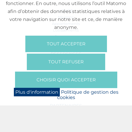
fonctionner. En outre, nous utilisons l’outil Matomo
VENTE
afin d’obtenir des données statistiques relatives à
Maisons
votre navigation sur notre site et ce, de manière
Appartements
anonyme.
Lotissements
Commerces
Bureaux
TOUT ACCEPTER
RÉFÉRENCES
SUR NOUS
TOUT REFUSER
Qui Sommes Nous?
Brochures/Vidéos
CHOISIR QUOI ACCEPTER
Presse
BOOKING
Plus d'information
Politique de gestion des
cookies
NEWS
PARTENAIRES
JOBS
PROTECTION DES DONNÉES
POLITIQUE DE GESTION DES COOKIES