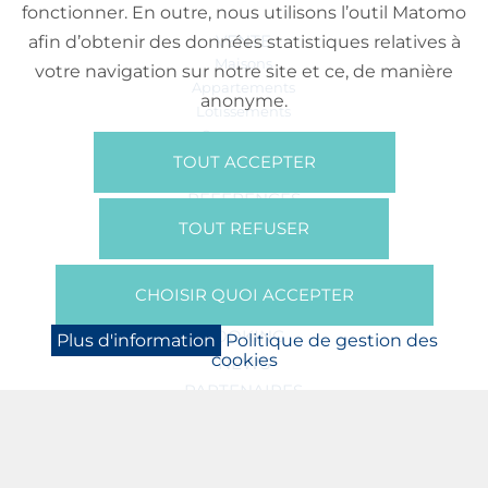
fonctionner. En outre, nous utilisons l’outil Matomo
VENTE
afin d’obtenir des données statistiques relatives à
Maisons
votre navigation sur notre site et ce, de manière
Appartements
anonyme.
Lotissements
Commerces
Bureaux
TOUT ACCEPTER
RÉFÉRENCES
SUR NOUS
TOUT REFUSER
Qui Sommes Nous?
Brochures/Vidéos
CHOISIR QUOI ACCEPTER
Presse
BOOKING
Plus d'information
Politique de gestion des
cookies
NEWS
PARTENAIRES
JOBS
PROTECTION DES DONNÉES
POLITIQUE DE GESTION DES COOKIES