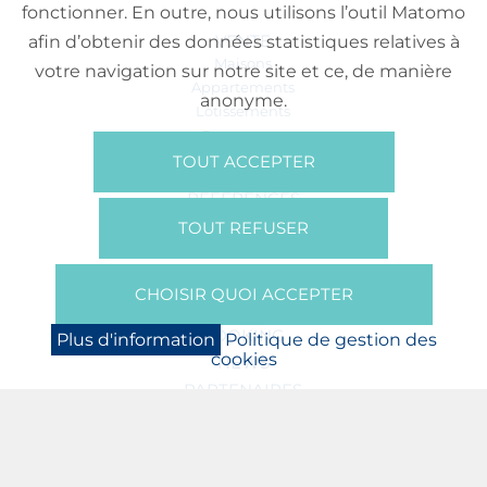
fonctionner. En outre, nous utilisons l’outil Matomo
VENTE
afin d’obtenir des données statistiques relatives à
Maisons
votre navigation sur notre site et ce, de manière
Appartements
anonyme.
Lotissements
Commerces
Bureaux
TOUT ACCEPTER
RÉFÉRENCES
SUR NOUS
TOUT REFUSER
Qui Sommes Nous?
Brochures/Vidéos
CHOISIR QUOI ACCEPTER
Presse
BOOKING
Plus d'information
Politique de gestion des
cookies
NEWS
PARTENAIRES
JOBS
PROTECTION DES DONNÉES
POLITIQUE DE GESTION DES COOKIES