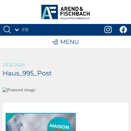
FR
DE
MENU
28.10.2025
Haus_995_Post