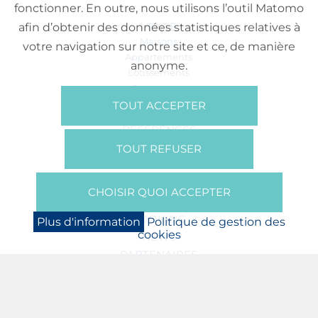
fonctionner. En outre, nous utilisons l’outil Matomo
VENTE
afin d’obtenir des données statistiques relatives à
Maisons
votre navigation sur notre site et ce, de manière
Appartements
anonyme.
Lotissements
Commerces
Bureaux
TOUT ACCEPTER
RÉFÉRENCES
SUR NOUS
TOUT REFUSER
Qui Sommes Nous?
Brochures/Vidéos
CHOISIR QUOI ACCEPTER
Presse
BOOKING
Plus d'information
Politique de gestion des
cookies
NEWS
PARTENAIRES
JOBS
PROTECTION DES DONNÉES
POLITIQUE DE GESTION DES COOKIES