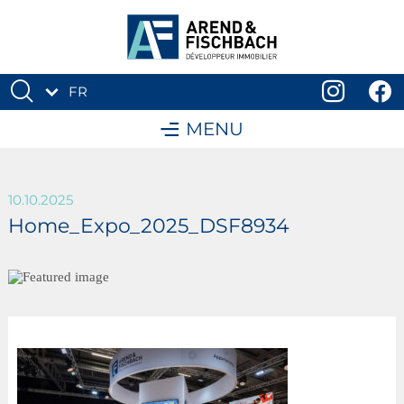
FR
DE
MENU
10.10.2025
Home_Expo_2025_DSF8934