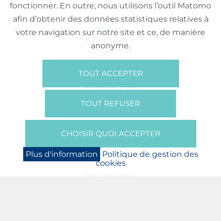
fonctionner. En outre, nous utilisons l’outil Matomo
VENTE
afin d’obtenir des données statistiques relatives à
Maisons
votre navigation sur notre site et ce, de manière
Appartements
anonyme.
Lotissements
Commerces
Bureaux
TOUT ACCEPTER
RÉFÉRENCES
SUR NOUS
TOUT REFUSER
Qui Sommes Nous?
Brochures/Vidéos
CHOISIR QUOI ACCEPTER
Presse
BOOKING
Plus d'information
Politique de gestion des
cookies
NEWS
PARTENAIRES
JOBS
PROTECTION DES DONNÉES
POLITIQUE DE GESTION DES COOKIES