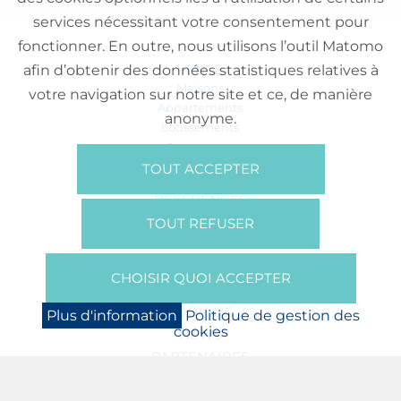
services nécessitant votre consentement pour
fonctionner. En outre, nous utilisons l’outil Matomo
VENTE
afin d’obtenir des données statistiques relatives à
Maisons
votre navigation sur notre site et ce, de manière
Appartements
anonyme.
Lotissements
Commerces
Bureaux
TOUT ACCEPTER
RÉFÉRENCES
SUR NOUS
TOUT REFUSER
Qui Sommes Nous?
Brochures/Vidéos
CHOISIR QUOI ACCEPTER
Presse
BOOKING
Plus d'information
Politique de gestion des
cookies
NEWS
PARTENAIRES
JOBS