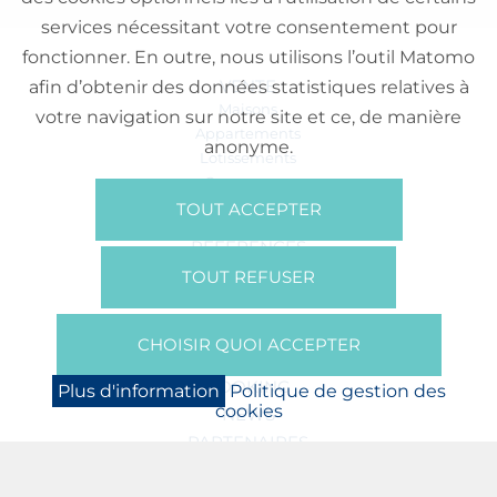
services nécessitant votre consentement pour
fonctionner. En outre, nous utilisons l’outil Matomo
VENTE
afin d’obtenir des données statistiques relatives à
Maisons
votre navigation sur notre site et ce, de manière
Appartements
anonyme.
Lotissements
Commerces
Bureaux
TOUT ACCEPTER
RÉFÉRENCES
SUR NOUS
TOUT REFUSER
Qui Sommes Nous?
Brochures/Vidéos
CHOISIR QUOI ACCEPTER
Presse
BOOKING
Plus d'information
Politique de gestion des
cookies
NEWS
PARTENAIRES
JOBS