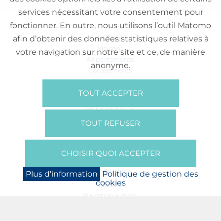
services nécessitant votre consentement pour
fonctionner. En outre, nous utilisons l’outil Matomo
VENTE
afin d’obtenir des données statistiques relatives à
Maisons
votre navigation sur notre site et ce, de manière
Appartements
anonyme.
Lotissements
Commerces
Bureaux
TOUT ACCEPTER
RÉFÉRENCES
SUR NOUS
TOUT REFUSER
Qui Sommes Nous?
Brochures/Vidéos
CHOISIR QUOI ACCEPTER
Presse
BOOKING
Plus d'information
Politique de gestion des
cookies
NEWS
PARTENAIRES
JOBS