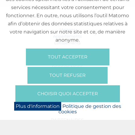
services nécessitant votre consentement pour
fonctionner. En outre, nous utilisons l’outil Matomo
VENTE
afin d’obtenir des données statistiques relatives à
Maisons
votre navigation sur notre site et ce, de manière
Appartements
anonyme.
Lotissements
Commerces
Bureaux
TOUT ACCEPTER
RÉFÉRENCES
SUR NOUS
TOUT REFUSER
Qui Sommes Nous?
Brochures/Vidéos
CHOISIR QUOI ACCEPTER
Presse
BOOKING
Plus d'information
Politique de gestion des
cookies
NEWS
PARTENAIRES
JOBS