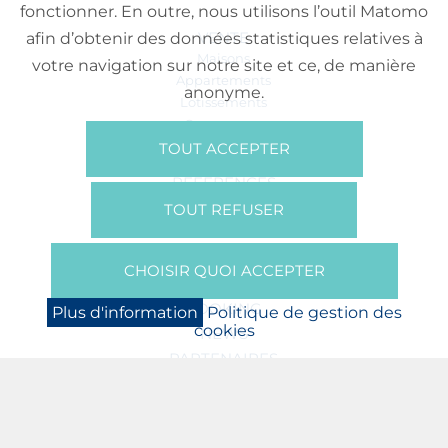
fonctionner. En outre, nous utilisons l’outil Matomo
VENTE
afin d’obtenir des données statistiques relatives à
Maisons
votre navigation sur notre site et ce, de manière
Appartements
anonyme.
Lotissements
Commerces
Bureaux
TOUT ACCEPTER
RÉFÉRENCES
SUR NOUS
TOUT REFUSER
Qui Sommes Nous?
Brochures/Vidéos
CHOISIR QUOI ACCEPTER
Presse
BOOKING
Plus d'information
Politique de gestion des
cookies
NEWS
PARTENAIRES
JOBS
PROTECTION DES DONNÉES
POLITIQUE DE GESTION DES COOKIES