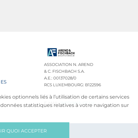
ASSOCIATION N. AREND
& C. FISCHBACH S.A.
A.E.: 00137028/0
IES
RCS LUXEMBOURG: B122596
TEL.: (+352) 32 75 76
es optionnels liés à l’utilisation de certains services
E-MAIL:
INFO@NA-CF.LU
données statistiques relatives à votre navigation sur
IR QUOI ACCEPTER