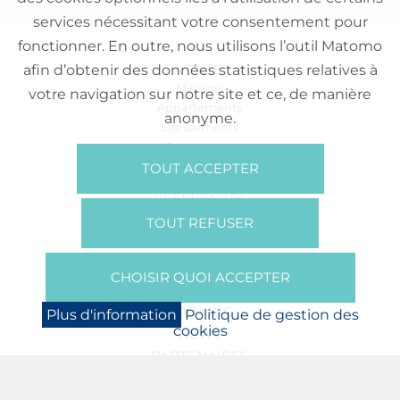
services nécessitant votre consentement pour
fonctionner. En outre, nous utilisons l’outil Matomo
VENTE
afin d’obtenir des données statistiques relatives à
Maisons
votre navigation sur notre site et ce, de manière
Appartements
anonyme.
Lotissements
Commerces
Bureaux
TOUT ACCEPTER
RÉFÉRENCES
SUR NOUS
TOUT REFUSER
Qui Sommes Nous?
Brochures/Vidéos
CHOISIR QUOI ACCEPTER
Presse
BOOKING
Plus d'information
Politique de gestion des
cookies
NEWS
PARTENAIRES
JOBS