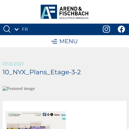
FR
DE
MENU
07.10.2021
10_NYX_Plans_Etage-3-2