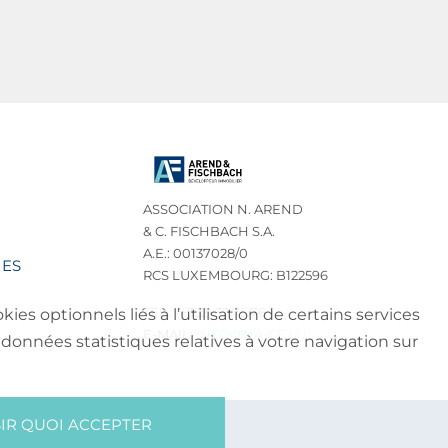
ASSOCIATION N. AREND
& C. FISCHBACH S.A.
A.E.: 00137028/0
IES
RCS LUXEMBOURG: B122596
TEL.: (+352) 32 75 76
es optionnels liés à l’utilisation de certains services
E-MAIL:
INFO@NA-CF.LU
données statistiques relatives à votre navigation sur
IR QUOI ACCEPTER