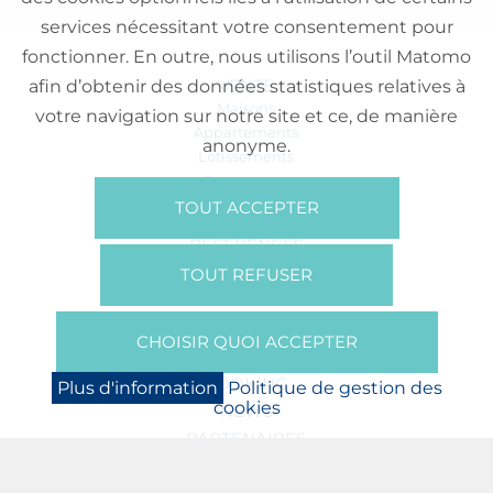
services nécessitant votre consentement pour
fonctionner. En outre, nous utilisons l’outil Matomo
VENTE
afin d’obtenir des données statistiques relatives à
Maisons
votre navigation sur notre site et ce, de manière
Appartements
anonyme.
Lotissements
Commerces
Bureaux
TOUT ACCEPTER
RÉFÉRENCES
SUR NOUS
TOUT REFUSER
Qui Sommes Nous?
Brochures/Vidéos
CHOISIR QUOI ACCEPTER
Presse
BOOKING
Plus d'information
Politique de gestion des
cookies
NEWS
PARTENAIRES
JOBS