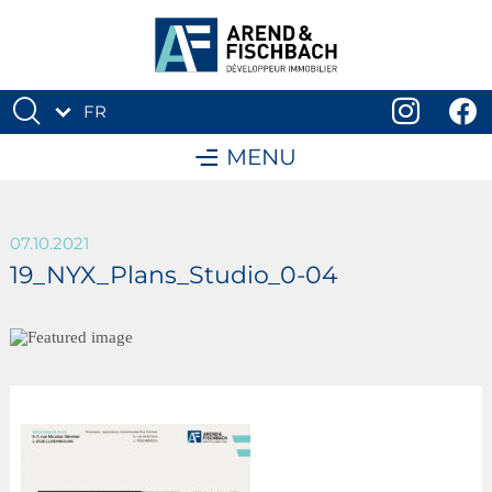
FR
DE
MENU
07.10.2021
19_NYX_Plans_Studio_0-04