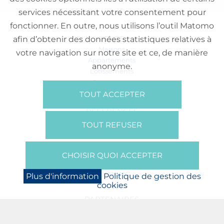
services nécessitant votre consentement pour
fonctionner. En outre, nous utilisons l’outil Matomo
VENTE
afin d’obtenir des données statistiques relatives à
Maisons
votre navigation sur notre site et ce, de manière
Appartements
anonyme.
Lotissements
Commerces
Bureaux
TOUT ACCEPTER
RÉFÉRENCES
SUR NOUS
TOUT REFUSER
Qui Sommes Nous?
Brochures/Vidéos
CHOISIR QUOI ACCEPTER
Presse
BOOKING
Plus d'information
Politique de gestion des
cookies
NEWS
PARTENAIRES
JOBS