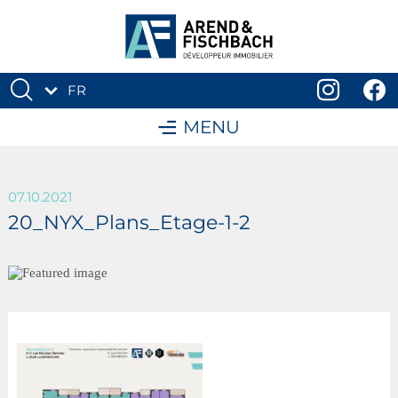
FR
DE
MENU
07.10.2021
20_NYX_Plans_Etage-1-2