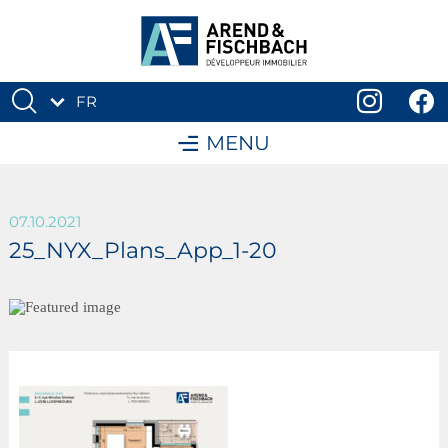
FR
DE
MENU
07.10.2021
25_NYX_Plans_App_1-20