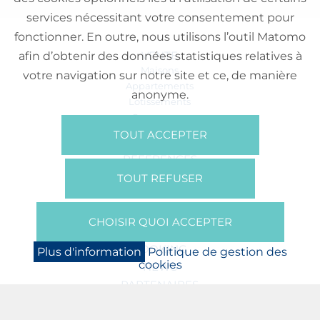
services nécessitant votre consentement pour
fonctionner. En outre, nous utilisons l’outil Matomo
VENTE
afin d’obtenir des données statistiques relatives à
Maisons
votre navigation sur notre site et ce, de manière
Appartements
anonyme.
Lotissements
Commerces
Bureaux
TOUT ACCEPTER
RÉFÉRENCES
SUR NOUS
TOUT REFUSER
Qui Sommes Nous?
Brochures/Vidéos
CHOISIR QUOI ACCEPTER
Presse
BOOKING
Plus d'information
Politique de gestion des
cookies
NEWS
PARTENAIRES
JOBS