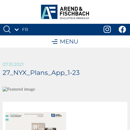
FR
DE
MENU
07.10.2021
27_NYX_Plans_App_1-23