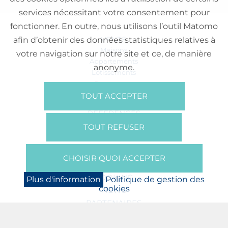
services nécessitant votre consentement pour
fonctionner. En outre, nous utilisons l’outil Matomo
VENTE
afin d’obtenir des données statistiques relatives à
Maisons
votre navigation sur notre site et ce, de manière
Appartements
anonyme.
Lotissements
Commerces
Bureaux
TOUT ACCEPTER
RÉFÉRENCES
SUR NOUS
TOUT REFUSER
Qui Sommes Nous?
Brochures/Vidéos
CHOISIR QUOI ACCEPTER
Presse
BOOKING
Plus d'information
Politique de gestion des
cookies
NEWS
PARTENAIRES
JOBS