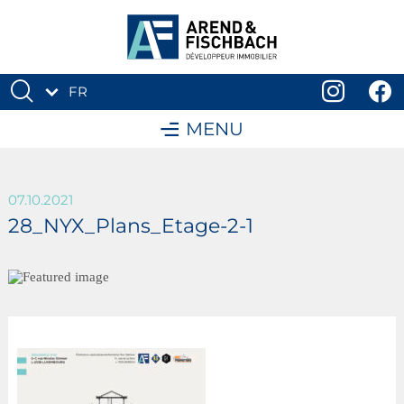
FR
DE
MENU
07.10.2021
28_NYX_Plans_Etage-2-1