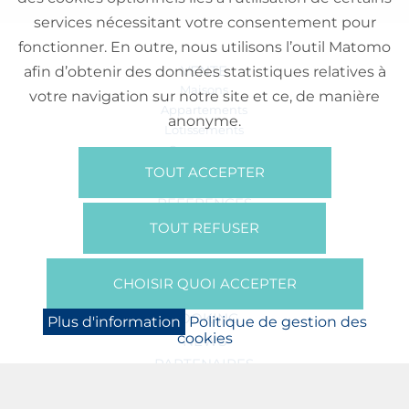
services nécessitant votre consentement pour
fonctionner. En outre, nous utilisons l’outil Matomo
VENTE
afin d’obtenir des données statistiques relatives à
Maisons
votre navigation sur notre site et ce, de manière
Appartements
anonyme.
Lotissements
Commerces
Bureaux
TOUT ACCEPTER
RÉFÉRENCES
SUR NOUS
TOUT REFUSER
Qui Sommes Nous?
Brochures/Vidéos
CHOISIR QUOI ACCEPTER
Presse
BOOKING
Plus d'information
Politique de gestion des
cookies
NEWS
PARTENAIRES
JOBS