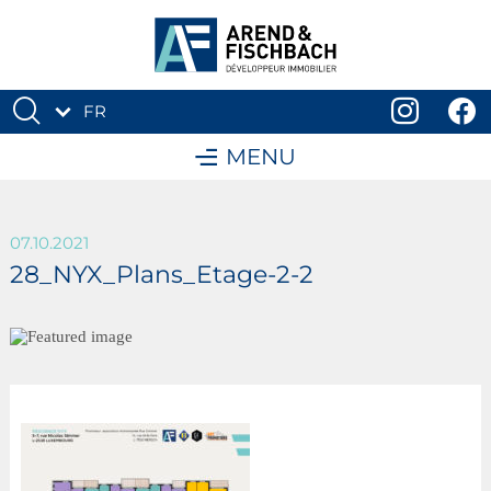
FR
DE
MENU
07.10.2021
28_NYX_Plans_Etage-2-2