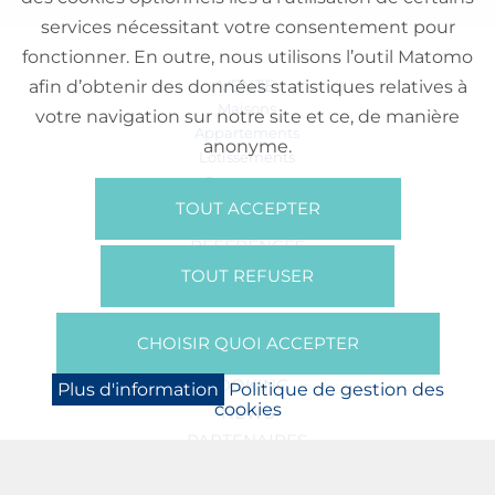
services nécessitant votre consentement pour
fonctionner. En outre, nous utilisons l’outil Matomo
VENTE
afin d’obtenir des données statistiques relatives à
Maisons
votre navigation sur notre site et ce, de manière
Appartements
anonyme.
Lotissements
Commerces
Bureaux
TOUT ACCEPTER
RÉFÉRENCES
SUR NOUS
TOUT REFUSER
Qui Sommes Nous?
Brochures/Vidéos
CHOISIR QUOI ACCEPTER
Presse
BOOKING
Plus d'information
Politique de gestion des
cookies
NEWS
PARTENAIRES
JOBS