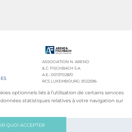
ASSOCIATION N. AREND
& C. FISCHBACH S.A.
A.E.: 00137028/0
IES
RCS LUXEMBOURG: B122596
TEL.: (+352) 32 75 76
es optionnels liés à l’utilisation de certains services
E-MAIL:
INFO@NA-CF.LU
données statistiques relatives à votre navigation sur
IR QUOI ACCEPTER