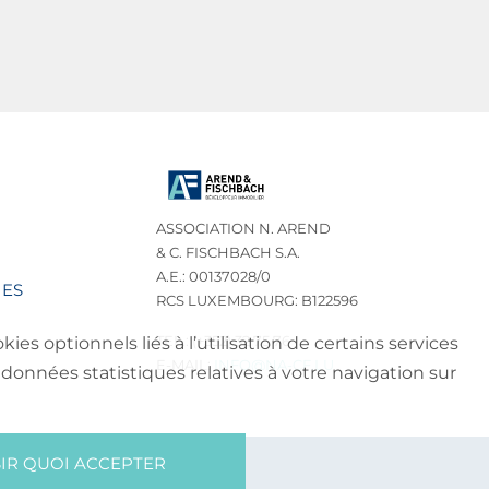
ASSOCIATION N. AREND
& C. FISCHBACH S.A.
A.E.: 00137028/0
IES
RCS LUXEMBOURG: B122596
TEL.: (+352) 32 75 76
es optionnels liés à l’utilisation de certains services
E-MAIL:
INFO@NA-CF.LU
données statistiques relatives à votre navigation sur
IR QUOI ACCEPTER