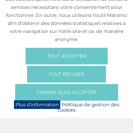
services nécessitant votre consentement pour
fonctionner. En outre, nous utilisons l’outil Matomo
VENTE
afin d’obtenir des données statistiques relatives à
Maisons
votre navigation sur notre site et ce, de manière
Appartements
anonyme.
Lotissements
Commerces
Bureaux
TOUT ACCEPTER
RÉFÉRENCES
SUR NOUS
TOUT REFUSER
Qui Sommes Nous?
Brochures/Vidéos
CHOISIR QUOI ACCEPTER
Presse
BOOKING
Plus d'information
Politique de gestion des
cookies
NEWS
PARTENAIRES
JOBS