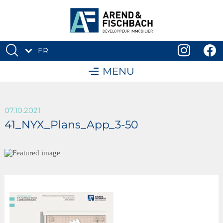
FR
DE
MENU
07.10.2021
41_NYX_Plans_App_3-50