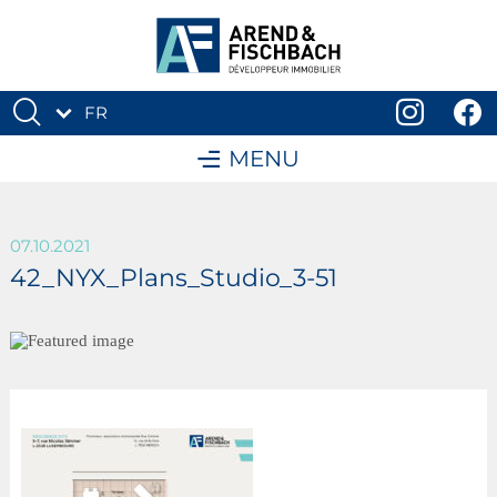
FR
DE
MENU
07.10.2021
42_NYX_Plans_Studio_3-51