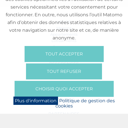
services nécessitant votre consentement pour
fonctionner. En outre, nous utilisons l’outil Matomo
VENTE
afin d’obtenir des données statistiques relatives à
Maisons
votre navigation sur notre site et ce, de manière
Appartements
anonyme.
Lotissements
Commerces
Bureaux
TOUT ACCEPTER
RÉFÉRENCES
SUR NOUS
TOUT REFUSER
Qui Sommes Nous?
Brochures/Vidéos
CHOISIR QUOI ACCEPTER
Presse
BOOKING
Plus d'information
Politique de gestion des
cookies
NEWS
PARTENAIRES
JOBS