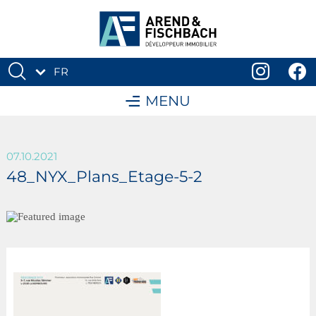
FR
DE
MENU
07.10.2021
48_NYX_Plans_Etage-5-2