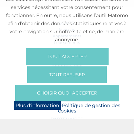
services nécessitant votre consentement pour
fonctionner. En outre, nous utilisons l’outil Matomo
VENTE
afin d’obtenir des données statistiques relatives à
Maisons
votre navigation sur notre site et ce, de manière
Appartements
anonyme.
Lotissements
Commerces
Bureaux
TOUT ACCEPTER
RÉFÉRENCES
SUR NOUS
TOUT REFUSER
Qui Sommes Nous?
Brochures/Vidéos
CHOISIR QUOI ACCEPTER
Presse
BOOKING
Plus d'information
Politique de gestion des
cookies
NEWS
PARTENAIRES
JOBS