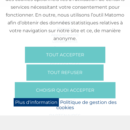
services nécessitant votre consentement pour
fonctionner. En outre, nous utilisons l’outil Matomo
VENTE
afin d’obtenir des données statistiques relatives à
Maisons
votre navigation sur notre site et ce, de manière
Appartements
anonyme.
Lotissements
Commerces
Bureaux
TOUT ACCEPTER
RÉFÉRENCES
SUR NOUS
TOUT REFUSER
Qui Sommes Nous?
Brochures/Vidéos
CHOISIR QUOI ACCEPTER
Presse
BOOKING
Plus d'information
Politique de gestion des
cookies
NEWS
PARTENAIRES
JOBS