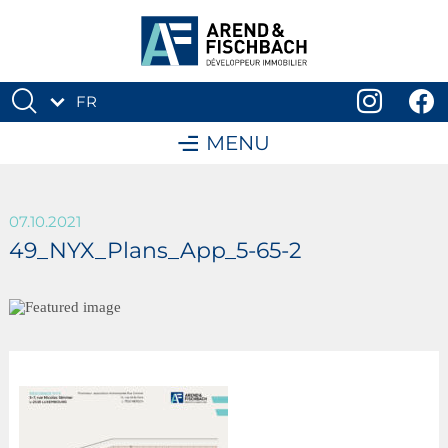
FR
DE
MENU
07.10.2021
49_NYX_Plans_App_5-65-2