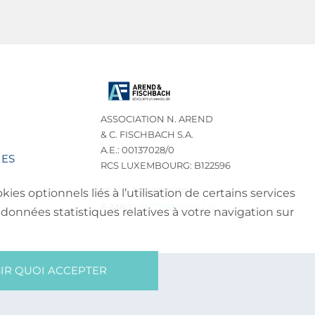
ASSOCIATION N. AREND
& C. FISCHBACH S.A.
A.E.: 00137028/0
IES
RCS LUXEMBOURG: B122596
TEL.: (+352) 32 75 76
es optionnels liés à l’utilisation de certains services
E-MAIL:
INFO@NA-CF.LU
données statistiques relatives à votre navigation sur
IR QUOI ACCEPTER