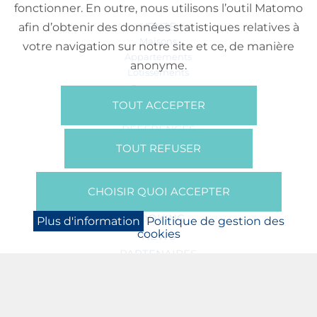
fonctionner. En outre, nous utilisons l’outil Matomo
VENTE
afin d’obtenir des données statistiques relatives à
Maisons
votre navigation sur notre site et ce, de manière
Appartements
anonyme.
Lotissements
Commerces
Bureaux
TOUT ACCEPTER
RÉFÉRENCES
SUR NOUS
TOUT REFUSER
Qui Sommes Nous?
Brochures/Vidéos
CHOISIR QUOI ACCEPTER
Presse
BOOKING
Plus d'information
Politique de gestion des
cookies
NEWS
PARTENAIRES
JOBS
PROTECTION DES DONNÉES
POLITIQUE DE GESTION DES COOKIES