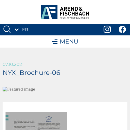
FR
DE
MENU
07.10.2021
NYX_Brochure-06