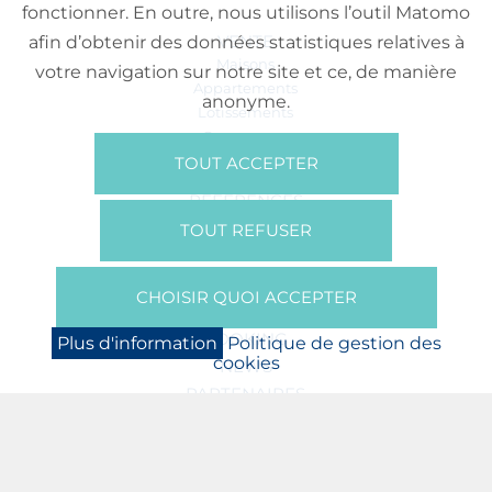
fonctionner. En outre, nous utilisons l’outil Matomo
VENTE
afin d’obtenir des données statistiques relatives à
Maisons
votre navigation sur notre site et ce, de manière
Appartements
anonyme.
Lotissements
Commerces
Bureaux
TOUT ACCEPTER
RÉFÉRENCES
SUR NOUS
TOUT REFUSER
Qui Sommes Nous?
Brochures/Vidéos
CHOISIR QUOI ACCEPTER
Presse
BOOKING
Plus d'information
Politique de gestion des
cookies
NEWS
PARTENAIRES
JOBS
PROTECTION DES DONNÉES
POLITIQUE DE GESTION DES COOKIES