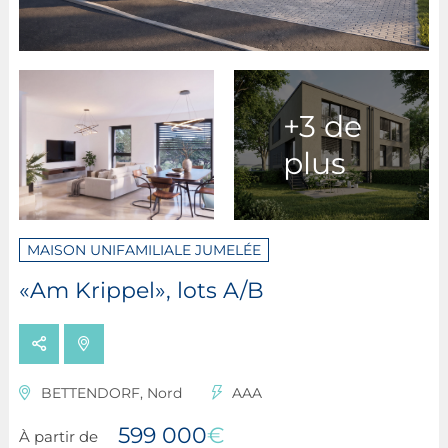
+3 de
plus
MAISON UNIFAMILIALE JUMELÉE
«Am Krippel», lots A/B
BETTENDORF, Nord
AAA
599 000
€
À partir de