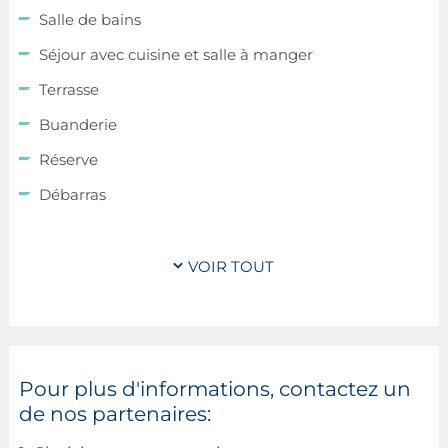
Salle de bains
Séjour avec cuisine et salle à manger
Terrasse
Buanderie
Réserve
Débarras
Hall d’entrée
WCs séparés
VOIR TOUT
Pompe à chaleur
2
Maisons
± 131 m
, composées de:
Pour plus d'informations, contactez un
2
± 125 m
surface habitable
de nos partenaires:
2
± 6 m
surface non habitable, à l’intérieur de