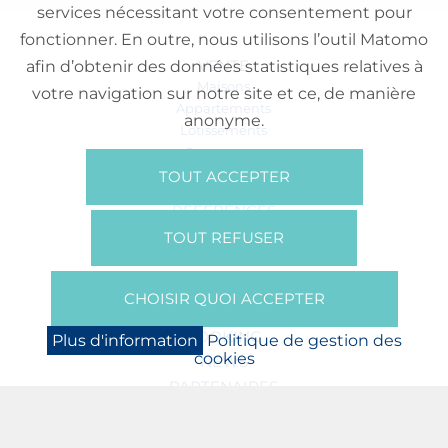
services nécessitant votre consentement pour
fonctionner. En outre, nous utilisons l’outil Matomo
VENTE
afin d’obtenir des données statistiques relatives à
Maisons
votre navigation sur notre site et ce, de manière
Appartements
anonyme.
Lotissements
Commerces
Bureaux
TOUT ACCEPTER
RÉFÉRENCES
SUR NOUS
TOUT REFUSER
Qui Sommes Nous?
Brochures/Vidéos
CHOISIR QUOI ACCEPTER
Presse
BOOKING
Plus d'information
Politique de gestion des
cookies
NEWS
PARTENAIRES
JOBS
PROTECTION DES DONNÉES