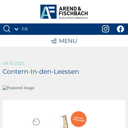
FR
DE
MENU
08.10.2025
Contern-In-den-Leessen