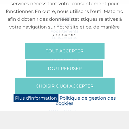
services nécessitant votre consentement pour
fonctionner. En outre, nous utilisons l’outil Matomo
VENTE
afin d’obtenir des données statistiques relatives à
Maisons
votre navigation sur notre site et ce, de manière
Appartements
anonyme.
Lotissements
Commerces
Bureaux
TOUT ACCEPTER
RÉFÉRENCES
SUR NOUS
TOUT REFUSER
Qui Sommes Nous?
Brochures/Vidéos
CHOISIR QUOI ACCEPTER
Presse
BOOKING
Plus d'information
Politique de gestion des
cookies
NEWS
PARTENAIRES
JOBS
PROTECTION DES DONNÉES