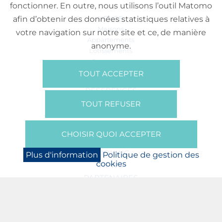
fonctionner. En outre, nous utilisons l’outil Matomo
VENTE
afin d’obtenir des données statistiques relatives à
Maisons
votre navigation sur notre site et ce, de manière
Appartements
anonyme.
Lotissements
Commerces
Bureaux
TOUT ACCEPTER
RÉFÉRENCES
SUR NOUS
TOUT REFUSER
Qui Sommes Nous?
Brochures/Vidéos
CHOISIR QUOI ACCEPTER
Presse
BOOKING
Plus d'information
Politique de gestion des
cookies
NEWS
PARTENAIRES
JOBS
PROTECTION DES DONNÉES
POLITIQUE DE GESTION DES COOKIES