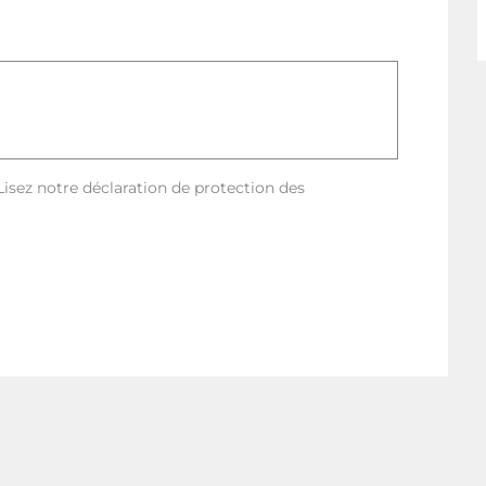
Remich
her
 Lisez notre déclaration de protection des
de Luxembourg et de Grevenmacher en période
à Sandweiler-Contern, est à 15 minutes en voiture et
 Wasserbillig – Trèves). De là, la gare centrale de
utes en train.
s en voiture. Les villes d’Esch-Belval et de
voiture.