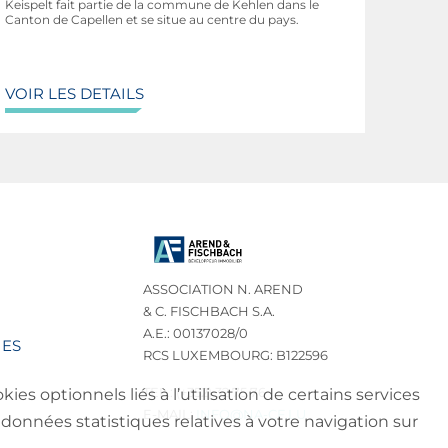
Keispelt fait partie de la commune de Kehlen dans le
Canton de Capellen et se situe au centre du pays.
VOIR LES DETAILS
ASSOCIATION N. AREND
& C. FISCHBACH S.A.
A.E.: 00137028/0
IES
RCS LUXEMBOURG: B122596
TEL.: (+352) 32 75 76
es optionnels liés à l’utilisation de certains services
E-MAIL:
INFO@NA-CF.LU
données statistiques relatives à votre navigation sur