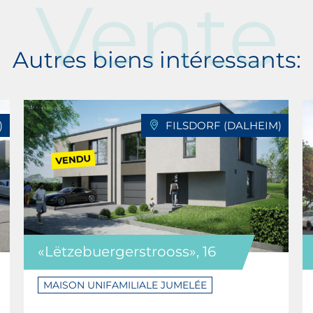
Vente
le site de l’école de la Kierlingerstrooss à Dalheim.
Autres biens intéressants:
n relais «An den Wolleken». Le cycle 4 est proposé
xembourg-Ville et à Grevenmacher, qui sont tous
 faciles d’accès.
)
FILSDORF (DALHEIM)
«Lëtzebuergerstrooss», 16
MAISON UNIFAMILIALE JUMELÉE