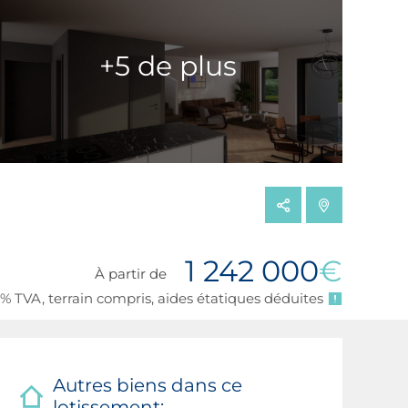
+5 de plus
1 242 000
€
À partir de
% TVA, terrain compris, aides étatiques déduites
Autres biens dans ce
lotissement: