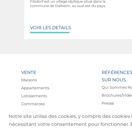
Filsdorf est un village idyllique situé dans la
Casino Mondorf-les-Bains: 6 km
commune de Dalheim, au sud-est du pays.
Kikuoka Golf Club: 13,7 km
Ville de Luxembourg: 15,2 km
Aéroport: 16,2 km
VOIR LES DETAILS
VENTE
RÉFÉRENCE
SUR NOUS
Maisons
Qui Sommes N
Appartements
Brochures/Vidé
Lotissements
Presse
Commerces
Bureaux
BOOKING
Notre site utilise des cookies, y compris des cookies 
nécessitant votre consentement pour fonctionner. En 