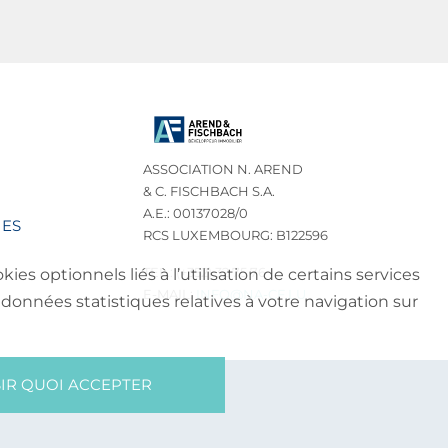
ASSOCIATION N. AREND
& C. FISCHBACH S.A.
A.E.: 00137028/0
IES
RCS LUXEMBOURG: B122596
TEL.: (+352) 32 75 76
es optionnels liés à l’utilisation de certains services
E-MAIL:
INFO@NA-CF.LU
données statistiques relatives à votre navigation sur
IR QUOI ACCEPTER