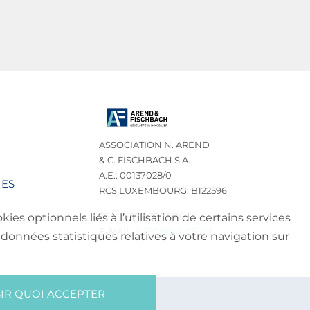
ASSOCIATION N. AREND
& C. FISCHBACH S.A.
A.E.: 00137028/0
IES
RCS LUXEMBOURG: B122596
TEL.: (+352) 32 75 76
es optionnels liés à l’utilisation de certains services
E-MAIL:
INFO@NA-CF.LU
données statistiques relatives à votre navigation sur
IR QUOI ACCEPTER