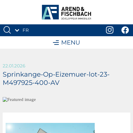
FR
DE
MENU
22.01.2026
Sprinkange-Op-Eizemuer-lot-23-
M497925-400-AV