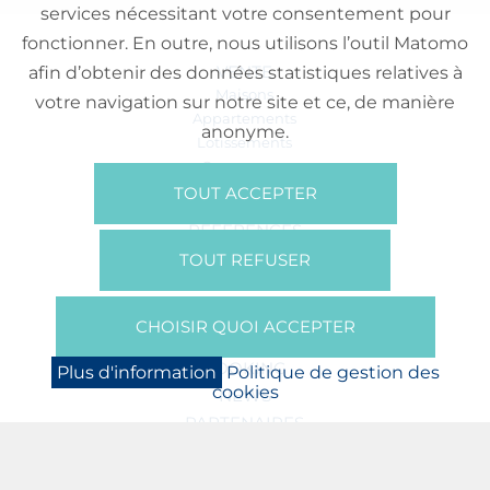
services nécessitant votre consentement pour
fonctionner. En outre, nous utilisons l’outil Matomo
VENTE
afin d’obtenir des données statistiques relatives à
Maisons
votre navigation sur notre site et ce, de manière
Appartements
anonyme.
Lotissements
Commerces
Bureaux
TOUT ACCEPTER
RÉFÉRENCES
SUR NOUS
TOUT REFUSER
Qui Sommes Nous?
Brochures/Vidéos
CHOISIR QUOI ACCEPTER
Presse
BOOKING
Plus d'information
Politique de gestion des
cookies
NEWS
PARTENAIRES
JOBS
PROTECTION DES DONNÉES