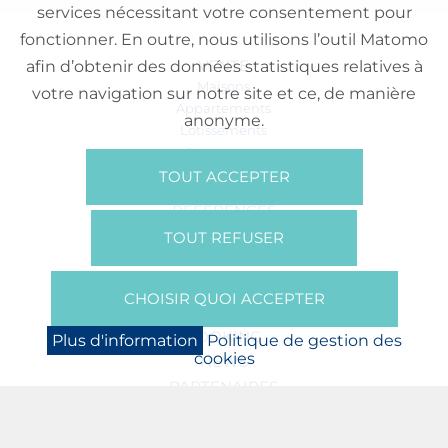
services nécessitant votre consentement pour
fonctionner. En outre, nous utilisons l’outil Matomo
VENTE
afin d’obtenir des données statistiques relatives à
Maisons
votre navigation sur notre site et ce, de manière
Appartements
anonyme.
Lotissements
Commerces
Bureaux
TOUT ACCEPTER
RÉFÉRENCES
SUR NOUS
TOUT REFUSER
Qui Sommes Nous?
Brochures/Vidéos
CHOISIR QUOI ACCEPTER
Presse
BOOKING
Plus d'information
Politique de gestion des
cookies
NEWS
PARTENAIRES
JOBS
PROTECTION DES DONNÉES