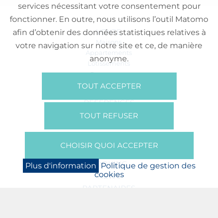
services nécessitant votre consentement pour
fonctionner. En outre, nous utilisons l’outil Matomo
VENTE
afin d’obtenir des données statistiques relatives à
Maisons
votre navigation sur notre site et ce, de manière
Appartements
anonyme.
Lotissements
Commerces
Bureaux
TOUT ACCEPTER
RÉFÉRENCES
SUR NOUS
TOUT REFUSER
Qui Sommes Nous?
Brochures/Vidéos
CHOISIR QUOI ACCEPTER
Presse
BOOKING
Plus d'information
Politique de gestion des
cookies
NEWS
PARTENAIRES
JOBS
PROTECTION DES DONNÉES